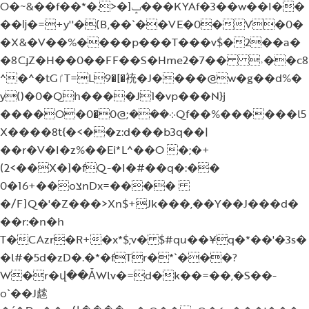
O�~&��f��*�.>�]ݒ���KYAf�3��w��I��
��ǉ�=+y''�(B,��`��VE�0�V�0�
�X&�V��%����p���T���v$�2��a�
�8CɟZ�H��0��FF��S�Hme2�7�� ˒��c8
^�^�tGٵT=L9�[�䘪�J����@w�g��d%�
y()�0�Qh����J1�vp���N}j
����O�܀���;@0�0Qf��%������l5
X����8t{�<��z:d���b3q��|
��r�V�I�z%��Ei*L^��O �;�+
(2<��X�]�fQ-�I�#��q�:��
0�16+��oצnDx=����
�/F]Q�'�Z���>Xn$+Jk���,��Y��J���d�
��r:�n�h
T�CAzr�R+�x*$;v� $#qu��¥q�*��'�3s�
�l#�5d�zD�.�*�fTr�*`���?
W�r�վ��ǠWlv�=d�k��=��,�S��-
o`��J䖛