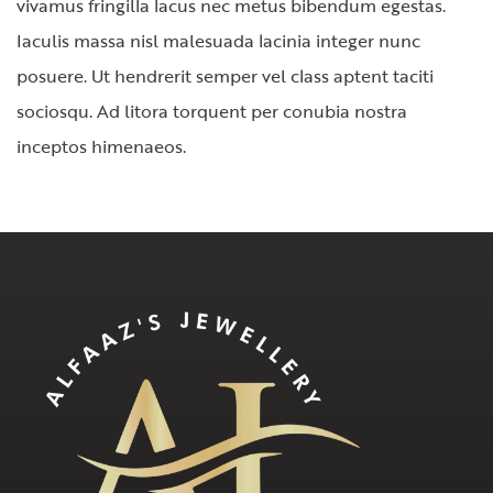
vivamus fringilla lacus nec metus bibendum egestas.
Iaculis massa nisl malesuada lacinia integer nunc
posuere. Ut hendrerit semper vel class aptent taciti
sociosqu. Ad litora torquent per conubia nostra
inceptos himenaeos.