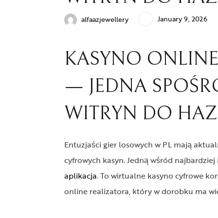
January 9, 2026
alfaazjewellery
KASYNO ONLINE
— JEDNA SPOŚ
WITRYN DO HAZ
Entuzjaści gier losowych w PL mają aktual
cyfrowych kasyn. Jedną wśród najbardziej i
aplikacja
. To wirtualne kasyno cyfrowe ko
online realizatora, który w dorobku ma wi