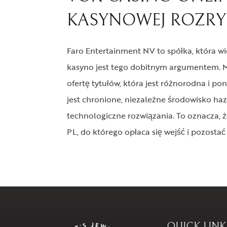
KASYNOWEJ ROZRY
Faro Entertainment NV to spółka, która wi
kasyno jest tego dobitnym argumentem. M
ofertę tytułów, która jest różnorodna i 
jest chronione, niezależne środowisko ha
technologiczne rozwiązania. To oznacza, ż
PL, do którego opłaca się wejść i pozostać
QUICK LINK