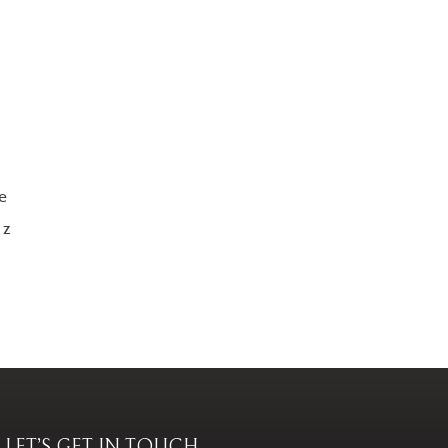
e
 z
LET’S GET IN TOUCH