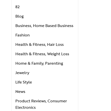
82
Blog
Business, Home Based Business
Fashion
Health & Fitness, Hair Loss
Health & Fitness, Weight Loss
Home & Family, Parenting
Jewelry
Life Style
News
Product Reviews, Consumer
Electronics