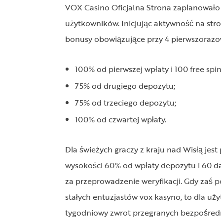
VOX Casino Oficjalna Strona zaplanował
użytkowników. Inicjując aktywność na stro
bonusy obowiązujące przy 4 pierwszoraz
100% od pierwszej wpłaty i 100 free spi
75% od drugiego depozytu;
75% od trzeciego depozytu;
100% od czwartej wpłaty.
Dla świeżych graczy z kraju nad Wisłą je
wysokości 60% od wpłaty depozytu i 60 da
za przeprowadzenie weryfikacji. Gdy zaś 
stałych entuzjastów vox kasyno, to dla u
tygodniowy zwrot przegranych bezpośredn