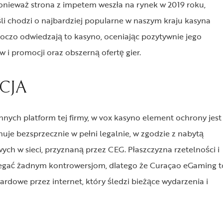
 ponieważ strona z impetem weszła na rynek w 2019 roku,
eśli chodzi o najbardziej popularne w naszym kraju kasyna
choczo odwiedzają to kasyno, oceniając pozytywnie jego
 i promocji oraz obszerną ofertę gier.
CJA
nych platform tej firmy, w vox kasyno element ochrony jest
nuje bezsprzecznie w pełni legalnie, w zgodzie z nabytą
ch w sieci, przyznaną przez CEG. Płaszczyzna rzetelności i
legać żadnym kontrowersjom, dlatego że Curaçao eGaming t
rdowe przez internet, który śledzi bieżące wydarzenia i