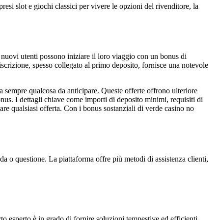
i slot e giochi classici per vivere le opzioni del rivenditore, la
I nuovi utenti possono iniziare il loro viaggio con un bonus di
 iscrizione, spesso collegato al primo deposito, fornisce una notevole
 sempre qualcosa da anticipare. Queste offerte offrono ulteriore
onus. I dettagli chiave come importi di deposito minimi, requisiti di
re qualsiasi offerta. Con i bonus sostanziali di verde casino no
a o questione. La piattaforma offre più metodi di assistenza clienti,
o esperto è in grado di fornire soluzioni tempestive ed efficienti.