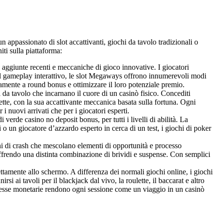
n appassionato di slot accattivanti, giochi da tavolo tradizionali o
ti sulla piattaforma:
ri, aggiunte recenti e meccaniche di gioco innovative. I giocatori
al gameplay interattivo, le slot Megaways offrono innumerevoli modi
damente a round bonus e ottimizzare il loro potenziale premio.
i da tavolo che incarnano il cuore di un casinò fisico. Concediti
ette, con la sua accattivante meccanica basata sulla fortuna. Ogni
nuovi arrivati ​​che per i giocatori esperti.
verde casino no deposit bonus, per tutti i livelli di abilità. La
 o un giocatore d’azzardo esperto in cerca di un test, i giochi di poker
hi di crash che mescolano elementi di opportunità e processo
offrendo una distinta combinazione di brividi e suspense. Con semplici
ettamente allo schermo. A differenza dei normali giochi online, i giochi
si ai tavoli per il blackjack dal vivo, la roulette, il baccarat e altro
mmesse monetarie rendono ogni sessione come un viaggio in un casinò