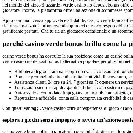
nel mondo del gioco d’azzardo, verde casino no deposit bonus offre una v
giocatore. Inoltre, la piattaforma offre una sezione di scommesse sporti
Agito con una licenza approvata e affidabile, casino verde bonus offre
sicurezza avanzate e promuovendo approcci di gioco responsabili. Con 
gratificante per tutti. Che tu sia un giocatore occasionale o un scommet
perché casino verde bonus brilla come la p
casino verde bonus ha costruito la sua posizione come un casinò online
verde casino no deposit bonus l’alternativa popolare per gli scommettit
Biblioteca di giochi ampia: scopri una vasta collezione di giochi 
Bonus e promozioni attraenti: sfrutta le attività di benvenuto, le
Assistenza clienti 24 ore su 24, 7 giorni su 7: ottenere un serv
Transazioni sicure e rapide: goditi la fiducia con i sistemi di p
Autorizzato e controllato: impegnarsi in un ambiente protetto, o
Reputazione affidabile: conta sulla comprovata credibilità di ca
Con questi vantaggi, verde casino offre un’esperienza di gioco di alto li
esplora i giochi senza impegno o avvia un’azione real
casino verde bonus offre ai giocatori la possibilità di giocare i loro g