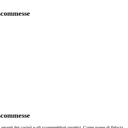
e scommesse
e scommesse
amanti dei casinò e gli scommettitori sportivi. Come nome di fiducia