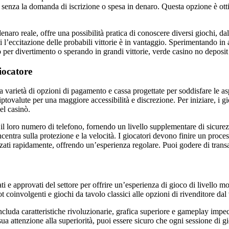
senza la domanda di iscrizione o spesa in denaro. Questa opzione è ottim
aro reale, offre una possibilità pratica di conoscere diversi giochi, dal
i l’eccitazione delle probabili vittorie è in vantaggio. Sperimentando in
 per divertimento o sperando in grandi vittorie, verde casino no deposit
iocatore
arietà di opzioni di pagamento e cassa progettate per soddisfare le aspet
ovalute per una maggiore accessibilità e discrezione. Per iniziare, i gi
el casinò.
 il loro numero di telefono, fornendo un livello supplementare di sicurezz
centra sulla protezione e la velocità. I giocatori devono finire un proce
zzati rapidamente, offrendo un’esperienza regolare. Puoi godere di transaz
ati e approvati del settore per offrire un’esperienza di gioco di livello m
ot coinvolgenti e giochi da tavolo classici alle opzioni di rivenditore dal
cluda caratteristiche rivoluzionarie, grafica superiore e gameplay impe
sua attenzione alla superiorità, puoi essere sicuro che ogni sessione di gi