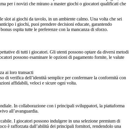
a per i novizi che mirano a master giochi o giocatori qualificati che
le slot ai giochi da tavolo, in un ambiente calmo. Una volta che sei
 anticipo i giochi, puoi prendere decisioni educate, garantendo
 bonus ospita tutte le preferenze con la mancanza di sforzo.
tative di tutti i giocatori. Gli utenti possono optare da diversi metodi
ocatori possono esaminare le opzioni di pagamento fornite, le valute
a ai loro transacti
sso di verifica dell’identità semplice per confermare la conformità con
ioni affidabili, veloci e sicure ogni volta.
ondiale. In collaborazione con i principali sviluppatori, la piattaforma
 vivo all’avanguardia.
ccabile. I giocatori possono indulgere in una selezione premium di
oco è rafforzata dall’abilità dei principali fornitori, rendendolo una