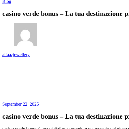
Blog
casino verde bonus – La tua destinazione p
alfaazjewellery
September 22, 2025
casino verde bonus – La tua destinazione p
casino verde bonus è una piattaforma premium nel mercato del gioco d’