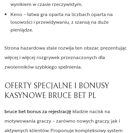
wynikiem w czasie rzeczywistym.
Keno – łatwa gra oparta na liczbach oparta na
losowości i przewidywaniu, z szansą na duże
pieniądze.
Strona hazardowa stale rozwija ten obszar, prezentując
więcej i więcej rozgrywek przeznaczonych dla
zwolenników szybkiego spełnienia.
OFERTY SPECJALNE I BONUSY
KASYNOWE BRUCE BET PL
bruce bet bonus za rejestrację
kładzie nacisk na
motywowania graczy – zarówno nowych graczy, jak i
aktywnych klientów. Proponuje kompleksowy system