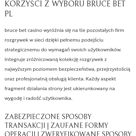
KORZYŚCI Z WYBORU BRUCE BET
PL
bruce bet casino wyróżnia się na tle pozostałych firm
rozgrywek w sieci dzięki pełnemu podejściu
strategicznemu do wymagań swoich użytkowników.
Integruje zróżnicowaną kolekcję rozgrywek z
najwyższym poziomem bezpieczeństwa, przejrzystością
oraz profesjonalną obsługą klienta. Każdy aspekt
fragment działania strony jest ukierunkowany na
wygodę i radość użytkownika.
ZABEZPIECZONE SPOSOBY
TRANSAKCJI | ZAUFANE FORMY
OPERACJI | ZWERYFIKOWANE SPOSOBY