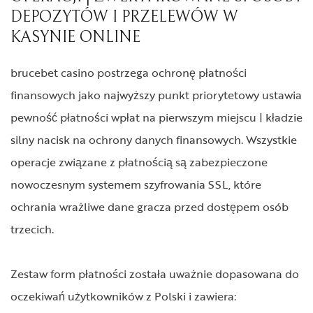
DEPOZYTÓW I PRZELEWÓW W
KASYNIE ONLINE
brucebet casino postrzega ochronę płatności
finansowych jako najwyższy punkt priorytetowy ustawia
pewność płatności wpłat na pierwszym miejscu | kładzie
silny nacisk na ochrony danych finansowych. Wszystkie
operacje związane z płatnością są zabezpieczone
nowoczesnym systemem szyfrowania SSL, które
ochrania wrażliwe dane gracza przed dostępem osób
trzecich.
Zestaw form płatności została uważnie dopasowana do
oczekiwań użytkowników z Polski i zawiera: