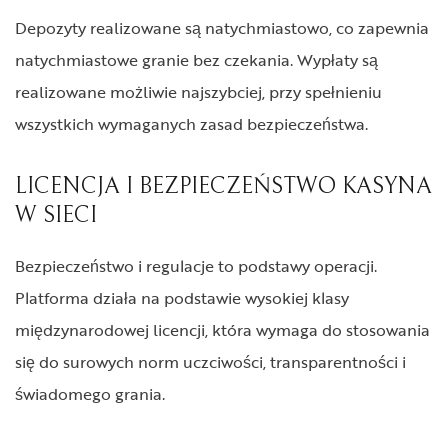
Depozyty realizowane są natychmiastowo, co zapewnia
natychmiastowe granie bez czekania. Wypłaty są
realizowane możliwie najszybciej, przy spełnieniu
wszystkich wymaganych zasad bezpieczeństwa.
LICENCJA I BEZPIECZEŃSTWO KASYNA
W SIECI
Bezpieczeństwo i regulacje to podstawy operacji.
Platforma działa na podstawie wysokiej klasy
międzynarodowej licencji, która wymaga do stosowania
się do surowych norm uczciwości, transparentności i
świadomego grania.