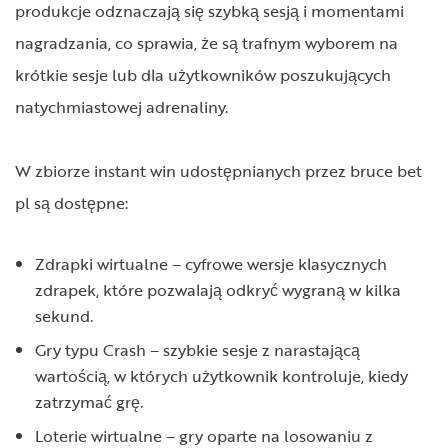
produkcje odznaczają się szybką sesją i momentami
nagradzania, co sprawia, że są trafnym wyborem na
krótkie sesje lub dla użytkowników poszukujących
natychmiastowej adrenaliny.
W zbiorze instant win udostępnianych przez bruce bet
pl są dostępne:
Zdrapki wirtualne – cyfrowe wersje klasycznych
zdrapek, które pozwalają odkryć wygraną w kilka
sekund.
Gry typu Crash – szybkie sesje z narastającą
wartością, w których użytkownik kontroluje, kiedy
zatrzymać grę.
Loterie wirtualne – gry oparte na losowaniu z