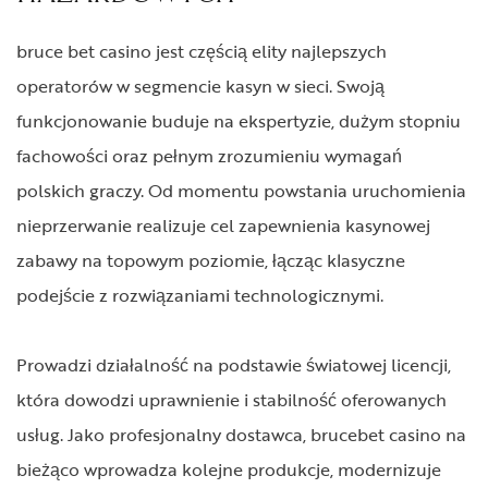
bruce bet casino jest częścią elity najlepszych
operatorów w segmencie kasyn w sieci. Swoją
funkcjonowanie buduje na ekspertyzie, dużym stopniu
fachowości oraz pełnym zrozumieniu wymagań
polskich graczy. Od momentu powstania uruchomienia
nieprzerwanie realizuje cel zapewnienia kasynowej
zabawy na topowym poziomie, łącząc klasyczne
podejście z rozwiązaniami technologicznymi.
Prowadzi działalność na podstawie światowej licencji,
która dowodzi uprawnienie i stabilność oferowanych
usług. Jako profesjonalny dostawca, brucebet casino na
bieżąco wprowadza kolejne produkcje, modernizuje