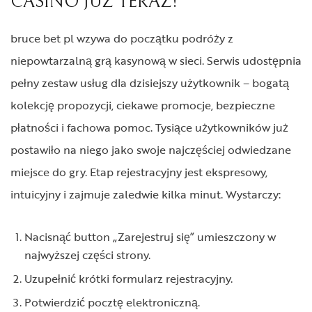
CASINO JUŻ TERAZ!
bruce bet pl wzywa do początku podróży z
niepowtarzalną grą kasynową w sieci. Serwis udostępnia
pełny zestaw usług dla dzisiejszy użytkownik – bogatą
kolekcję propozycji, ciekawe promocje, bezpieczne
płatności i fachowa pomoc. Tysiące użytkowników już
postawiło na niego jako swoje najczęściej odwiedzane
miejsce do gry. Etap rejestracyjny jest ekspresowy,
intuicyjny i zajmuje zaledwie kilka minut. Wystarczy:
Nacisnąć button „Zarejestruj się” umieszczony w
najwyższej części strony.
Uzupełnić krótki formularz rejestracyjny.
Potwierdzić pocztę elektroniczną.