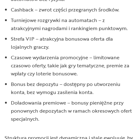
Cashback – zwrot części przegranych środków.
Turniejowe rozgrywki na automatach – z
atrakcyjnymi nagrodami i rankingiem punktowym.
Strefa VIP – atrakcyjna bonusowa oferta dla
lojalnych graczy.
Czasowe wydarzenia promocyjne – limitowane
czasowo oferty, takie jak gry tematyczne, premie za
wpłaty czy loterie bonusowe.
Bonus bez depozytu – dostępny po utworzeniu
konta, bez wymogu zasilenia konta.
Doładowania premiowe – bonusy pieniężne przy
ponownych depozytach w ramach okresowych ofert
specjalnych.
Struktura promocji jest dynamiczna i stale ewoluuje, by