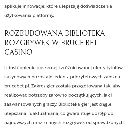
aplikuje innowacje, które ulepszają doświadczenie
użytkowania platformy.
ROZBUDOWANA BIBLIOTEKA
ROZGRYWEK W BRUCE BET
CASINO
Udostępnienie obszernej i zróżnicowanej oferty tytułów
kasynowych pozostaje jeden z priorytetowych założeń
brucebet pl. Zakres gier została przygotowana tak, aby
realizować potrzeby zarówno początkujących, jak i
zaawansowanych graczy. Biblioteka gier jest ciągle
ulepszana i uaktualniana, co gwarantuje dostęp do
najnowszych oraz znanych rozgrywek od sprawdzonych