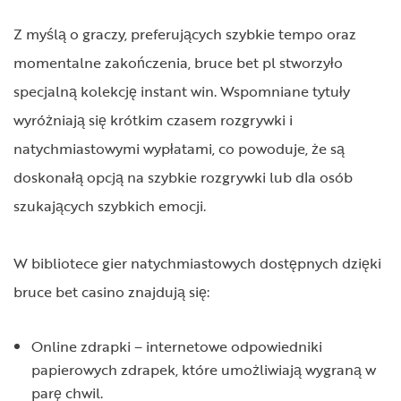
Z myślą o graczy, preferujących szybkie tempo oraz
momentalne zakończenia, bruce bet pl stworzyło
specjalną kolekcję instant win. Wspomniane tytuły
wyróżniają się krótkim czasem rozgrywki i
natychmiastowymi wypłatami, co powoduje, że są
doskonałą opcją na szybkie rozgrywki lub dla osób
szukających szybkich emocji.
W bibliotece gier natychmiastowych dostępnych dzięki
bruce bet casino znajdują się:
Online zdrapki – internetowe odpowiedniki
papierowych zdrapek, które umożliwiają wygraną w
parę chwil.