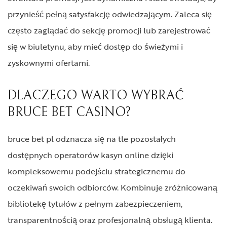
przynieść pełną satysfakcję odwiedzającym. Zaleca się
często zaglądać do sekcję promocji lub zarejestrować
się w biuletynu, aby mieć dostęp do świeżymi i
zyskownymi ofertami.
DLACZEGO WARTO WYBRAĆ
BRUCE BET CASINO?
bruce bet pl odznacza się na tle pozostałych
dostępnych operatorów kasyn online dzięki
kompleksowemu podejściu strategicznemu do
oczekiwań swoich odbiorców. Kombinuje zróżnicowaną
bibliotekę tytułów z pełnym zabezpieczeniem,
transparentnością oraz profesjonalną obsługą klienta.