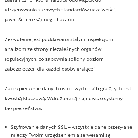
utrzymywania surowych standardów uczciwości,
jawności i rozsądnego hazardu.
Zezwolenie jest poddawana stałym inspekcjom i
analizom ze strony niezależnych organów
regulacyjnych, co zapewnia solidny poziom
zabezpieczeń dla każdej osoby grającej.
Zabezpieczenie danych osobowych osób grających jest
kwestią kluczową. Wdrożone są najnowsze systemy
bezpieczeństwa:
Szyfrowanie danych SSL – wszystkie dane przesyłane
między Twoim urządzeniem a serwerami są