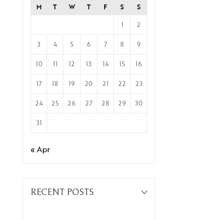
M
T
W
T
F
S
S
1
2
3
4
5
6
7
8
9
10
11
12
13
14
15
16
17
18
19
20
21
22
23
24
25
26
27
28
29
30
31
« Apr
RECENT POSTS