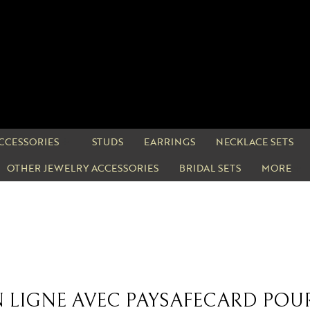
CCESSORIES
STUDS
EARRINGS
NECKLACE SETS
OTHER JEWELRY ACCESSORIES
BRIDAL SETS
MORE
N LIGNE AVEC PAYSAFECARD POU